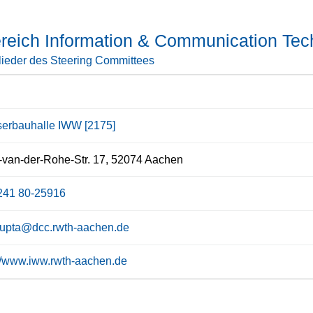
ereich Information & Communication Tec
lieder des Steering Committees
erbauhalle IWW [2175]
van-der-Rohe-Str. 17, 52074 Aachen
241 80-25916
upta@dcc.rwth-aachen.de
://www.iww.rwth-aachen.de