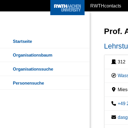
RWTHcontacts
Prof.
Startseite
Lehrstu
Organisationsbaum
312
Organisationssuche
Wass
Personensuche
Mies-
+49 
dasg