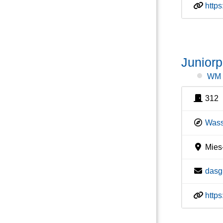
http
Juniorp
WM
312
Wass
Mies-
dasg
http