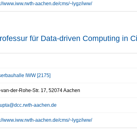
s://www.iww.rwth-aachen.de/cms/~lygz/iww/
rofessur für Data-driven Computing in Ci
erbauhalle IWW [2175]
van-der-Rohe-Str. 17, 52074 Aachen
upta@dcc.rwth-aachen.de
s://www.iww.rwth-aachen.de/cms/~lygz/iww/