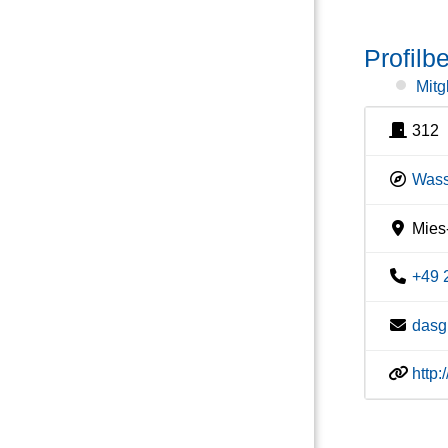
Profilb
Mitg
312
Wass
Mies-
+49 
dasg
http