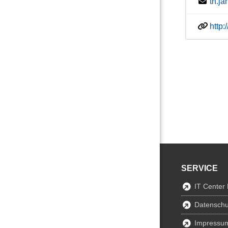
th.j
http
SERVICE
IT Center
Datenschu
Impressu