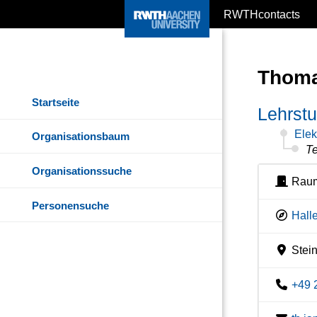
RWTHcontacts
Thoma
Startseite
Lehrstu
Elek
Organisationsbaum
Te
Organisationssuche
Raum
Personensuche
Hall
Stein
+49 