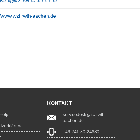
ansen@wzl.rwth-aachen.de
://www.wzl.rwth-aachen.de
KONTAKT
 Help
servicedesk@itc.rwth-
aachen.de
tzerklärung
+49 241 80-24680
m