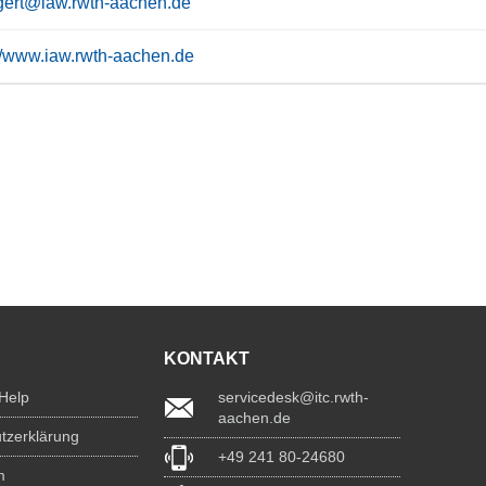
rgert@iaw.rwth-aachen.de
://www.iaw.rwth-aachen.de
KONTAKT
 Help
servicedesk@itc.rwth-
aachen.de
tzerklärung
+49 241 80-24680
m