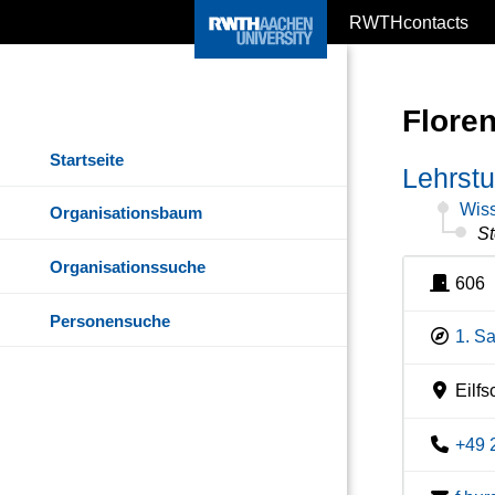
RWTHcontacts
Floren
Startseite
Lehrstu
Wiss
Organisationsbaum
St
Organisationssuche
606
Personensuche
1. S
Eilfs
+49 