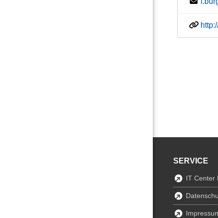
f.bu
http
SERVICE
IT Center
Datenschu
Impressu