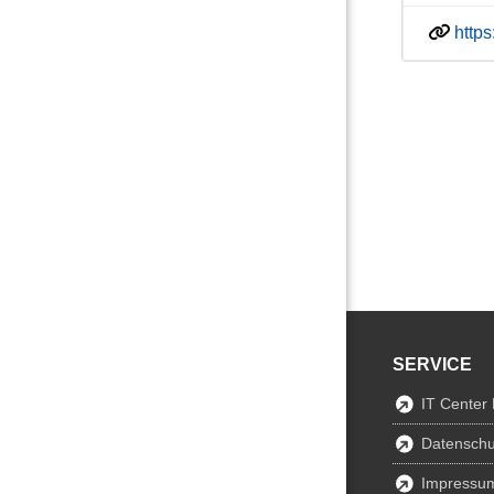
http
SERVICE
IT Center
Datenschu
Impressu