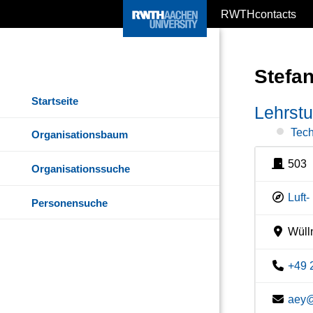
RWTHcontacts
Stefa
Startseite
Lehrstu
Tech
Organisationsbaum
503
Organisationssuche
Luft
Personensuche
Wülln
+49 
aey@