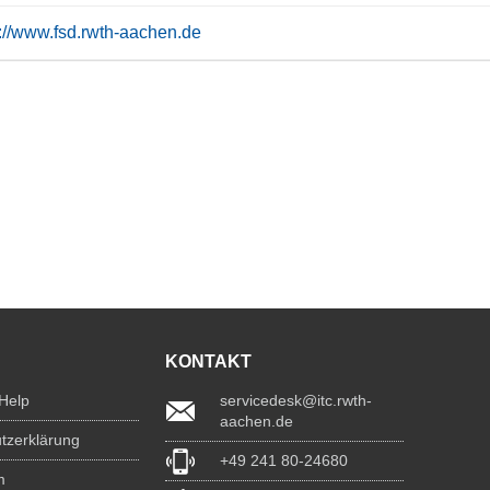
s://www.fsd.rwth-aachen.de
KONTAKT
 Help
servicedesk@itc.rwth-
aachen.de
tzerklärung
+49 241 80-24680
m