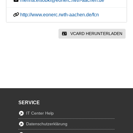
menna.elsobki@eonerc.rwth-aachen.de
http://www.eonerc.rwth-aachen.de/fcn
VCARD HERUNTERLADEN
SERVICE
IT Center Help
Datenschutzerklärung