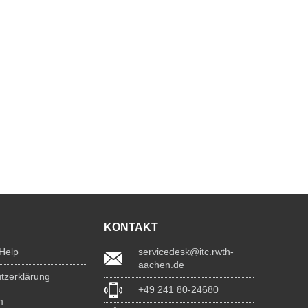
KONTAKT
 Help
servicedesk@itc.rwth-
aachen.de
tzerklärung
+49 241 80-24680
m