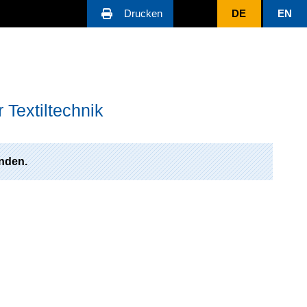
Drucken
DE
EN
 Textiltechnik
nden.