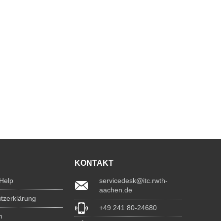
KONTAKT
 Help
servicedesk@itc.rwth-
aachen.de
tzerklärung
+49 241 80-24680
m