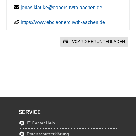
jonas.klauke@eonerc.rwth-aachen.de
https://www.ebc.eonerc.rwth-aachen.de
VCARD HERUNTERLADEN
SERVICE
IT Center Help
Datenschutzerklärung