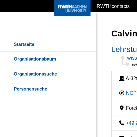
RWTHcontacts
Calvi
Startseite
Lehrstu
wiss
Organisationsbaum
wi
Organisationssuche
A-32
Personensuche
NGP²
Forck
+49 