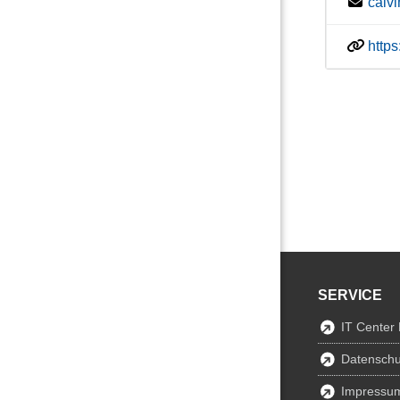
calv
http
SERVICE
IT Center
Datenschu
Impressu