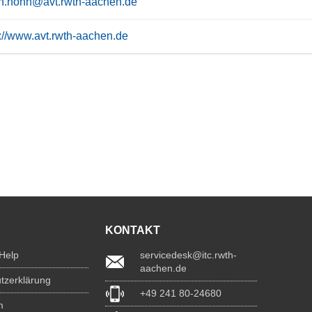
in.hohn@avt.rwth-aachen.de
s://www.avt.rwth-aachen.de
KONTAKT
 Help
servicedesk@itc.rwth-
aachen.de
tzerklärung
+49 241 80-24680
m