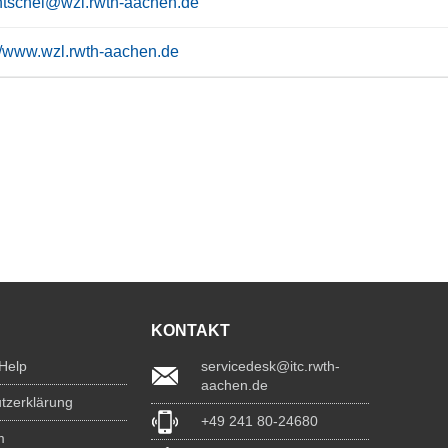
ntschel@wzl.rwth-aachen.de
://www.wzl.rwth-aachen.de
KONTAKT
 Help
servicedesk@itc.rwth-
aachen.de
tzerklärung
+49 241 80-24680
m