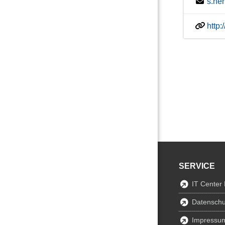
s.he
http
SERVICE
IT Center
Datenschu
Impressu