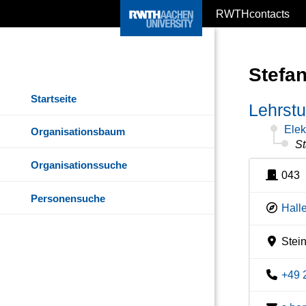
RWTHcontacts
Stefa
Startseite
Lehrst
Elek
Organisationsbaum
St
Organisationssuche
043
Personensuche
Hall
Stein
+49 