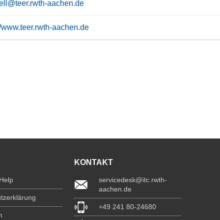
ell@teer.rwth-aachen.de
://www.teer.rwth-aachen.de
KONTAKT
 Help
servicedesk@itc.rwth-
aachen.de
tzerklärung
+49 241 80-24680
m