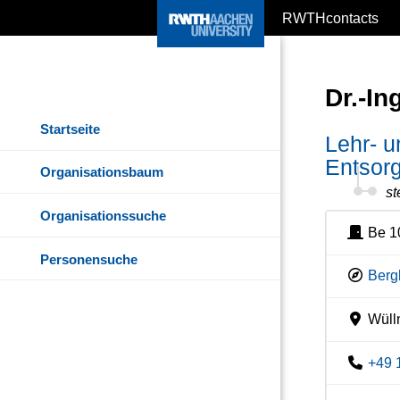
RWTHcontacts
Dr.-In
Startseite
Lehr- 
Entsorg
Organisationsbaum
st
Organisationssuche
Be 1
Personensuche
Berg
Wülln
+49 