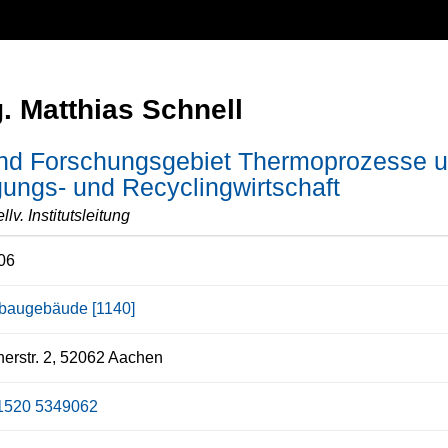
g. Matthias Schnell
und Forschungsgebiet Thermoprozesse u
ungs- und Recyclingwirtschaft
ellv. Institutsleitung
06
baugebäude [1140]
erstr. 2, 52062 Aachen
1520 5349062