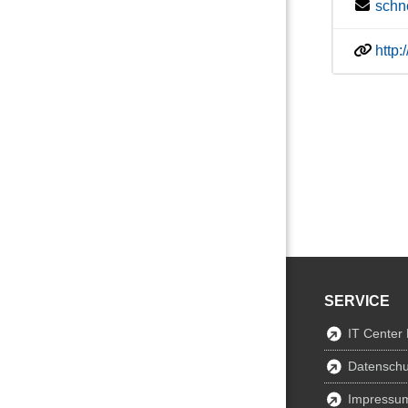
schn
http
SERVICE
IT Center
Datenschu
Impressu