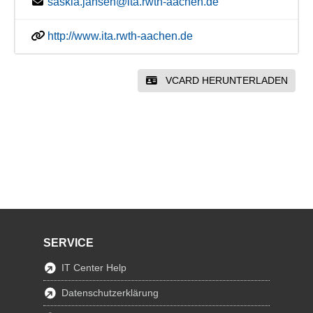
saskia.jansen@ita.rwth-aachen.de
http://www.ita.rwth-aachen.de
VCARD HERUNTERLADEN
SERVICE
IT Center Help
Datenschutzerklärung