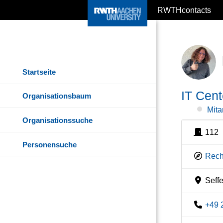
RWTHcontacts
Startseite
IT Cent
Organisationsbaum
Mita
Organisationssuche
112
Personensuche
Rech
Seff
+49 