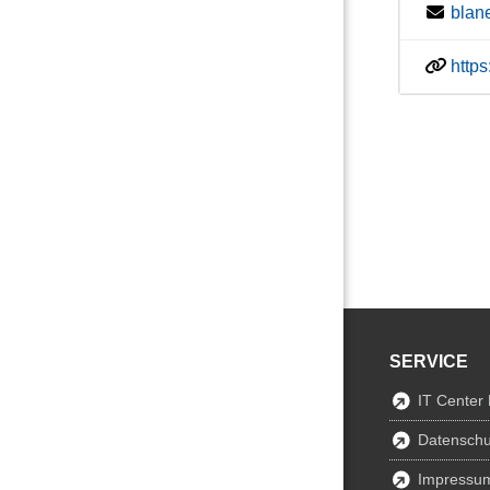
blan
http
SERVICE
IT Center
Datenschu
Impressu