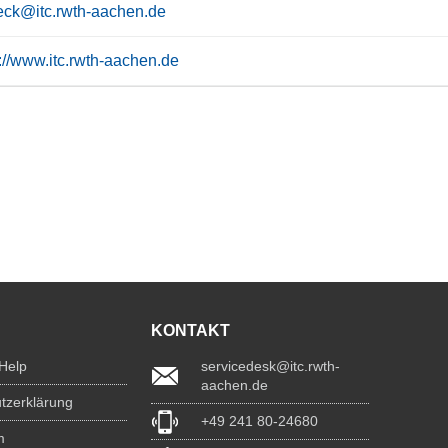
eck@itc.rwth-aachen.de
s://www.itc.rwth-aachen.de
KONTAKT
 Help
servicedesk@itc.rwth-
aachen.de
tzerklärung
+49 241 80-24680
m