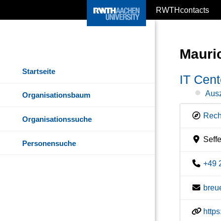
RWTHcontacts
Mauri
Startseite
IT Cent
Ausz
Organisationsbaum
Rech
Organisationssuche
Seff
Personensuche
+49 
breu
http