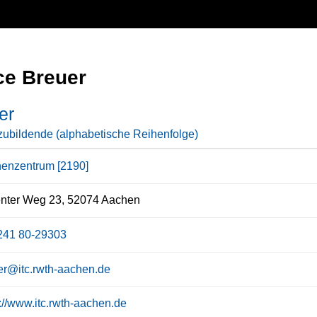
ce Breuer
er
ubildende (alphabetische Reihenfolge)
enzentrum [2190]
enter Weg 23, 52074 Aachen
241 80-29303
er@itc.rwth-aachen.de
s://www.itc.rwth-aachen.de