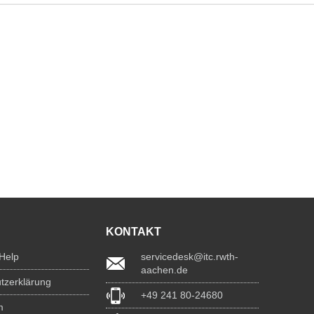
KONTAKT
 Help
servicedesk@itc.rwth-
aachen.de
tzerklärung
+49 241 80-24680
m