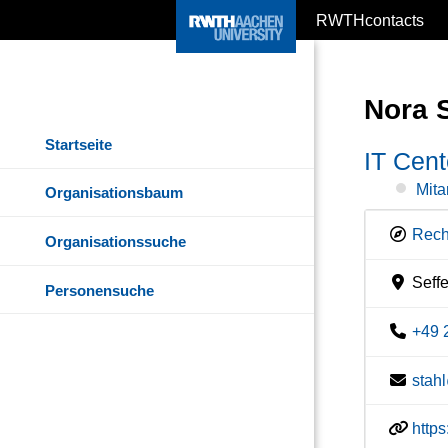
RWTHcontacts
Nora 
Startseite
IT Cent
Mita
Organisationsbaum
Rech
Organisationssuche
Seff
Personensuche
+49 
stah
http