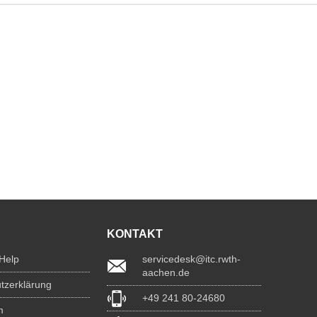
KONTAKT
 Help
servicedesk@itc.rwth-
aachen.de
tzerklärung
+49 241 80-24680
m