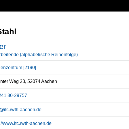
Stahl
er
rbeitende (alphabetische Reihenfolge)
enzentrum [2190]
enter Weg 23, 52074 Aachen
241 80-29757
l@itc.rwth-aachen.de
s://www.itc.rwth-aachen.de