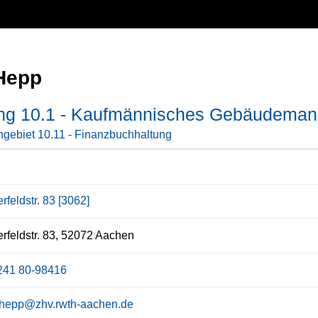
 Hepp
ung 10.1 - Kaufmännisches Gebäudema
gebiet 10.11 - Finanzbuchhaltung
rfeldstr. 83 [3062]
rfeldstr. 83, 52072 Aachen
241 80-98416
a.hepp@zhv.rwth-aachen.de