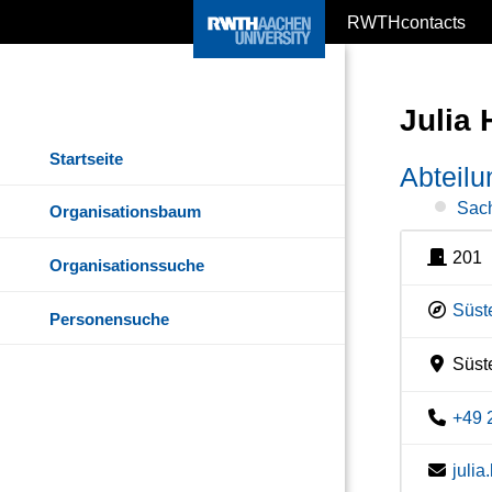
RWTHcontacts
Julia
Startseite
Abteil
Sach
Organisationsbaum
201
Organisationssuche
Süste
Personensuche
Süste
+49 
juli