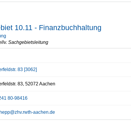
iet 10.11 - Finanzbuchhaltung
ung
ellv. Sachgebietsleitung
rfeldstr. 83 [3062]
rfeldstr. 83, 52072 Aachen
241 80-98416
a.hepp@zhv.rwth-aachen.de