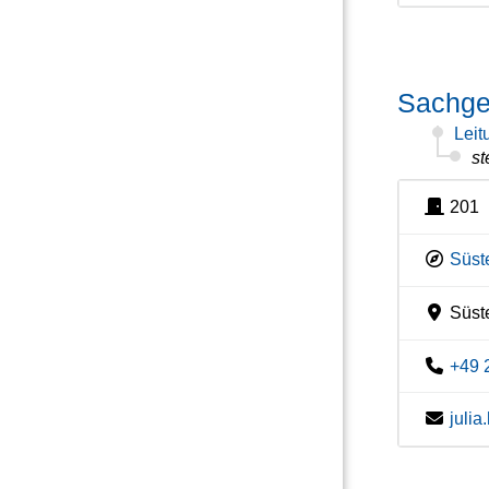
Sachgeb
Leit
st
201
Süste
Süste
+49 
juli