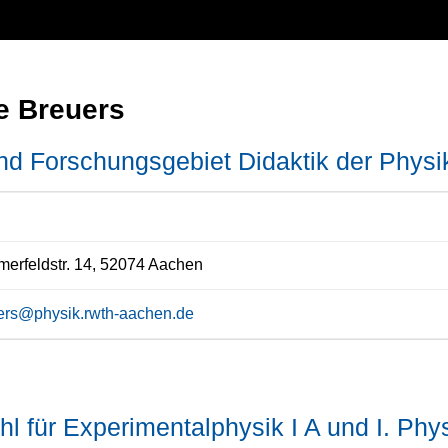
e Breuers
nd Forschungsgebiet Didaktik der Physi
rfeldstr. 14, 52074 Aachen
ers@physik.rwth-aachen.de
hl für Experimentalphysik I A und I. Phys