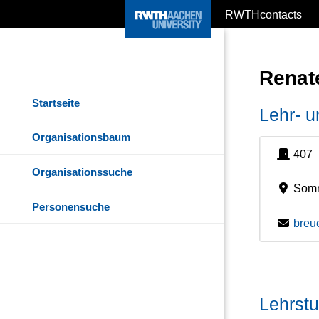
RWTHcontacts
Renat
Startseite
Lehr- u
Organisationsbaum
407
Organisationssuche
Somme
Personensuche
breu
Lehrstu