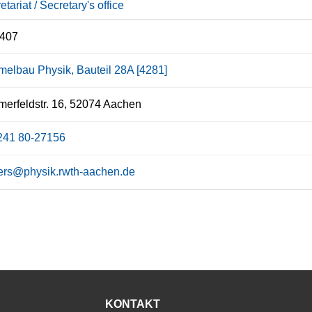
etariat / Secretary's office
 407
elbau Physik, Bauteil 28A [4281]
rfeldstr. 16, 52074 Aachen
241 80-27156
ers@physik.rwth-aachen.de
KONTAKT