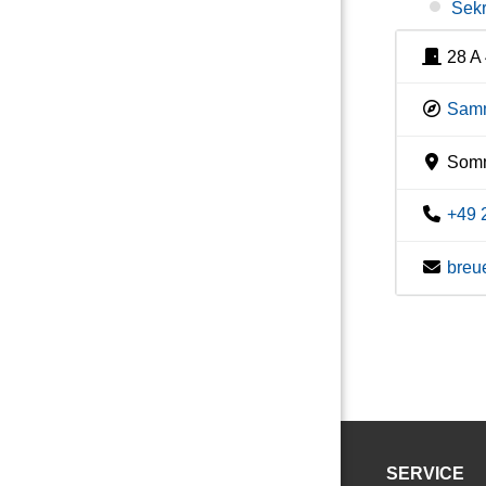
Sekr
28 A
Samm
Somme
+49 
breu
SERVICE