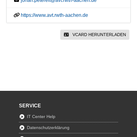
jonah.petereit@avt.rwth-aachen.de
https://www.avt.rwth-aachen.de
VCARD HERUNTERLADEN
SERVICE
IT Center Help
Datenschutzerklärung