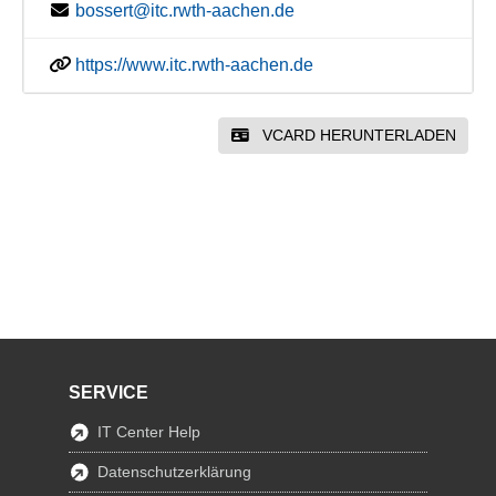
bossert@itc.rwth-aachen.de
https://www.itc.rwth-aachen.de
VCARD HERUNTERLADEN
SERVICE
IT Center Help
Datenschutzerklärung