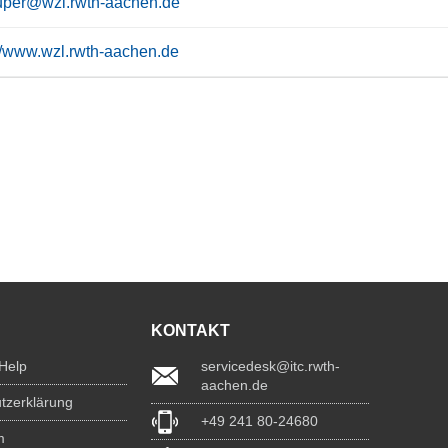
uper@wzl.rwth-aachen.de
://www.wzl.rwth-aachen.de
KONTAKT
 Help
servicedesk@itc.rwth-
aachen.de
tzerklärung
+49 241 80-24680
m