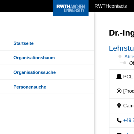
RWTHcontacts
Dr.-In
Startseite
Lehrstu
Abte
Organisationsbaum
Ob
Organisationssuche
PCL 
Personensuche
[Prod
Camp
+49 