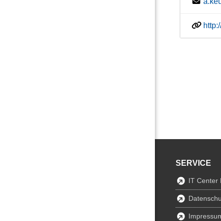
a.ke
http
SERVICE
IT Center
Datenschu
Impressu