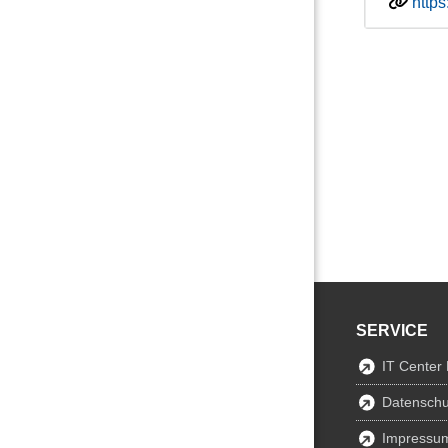
http
SERVICE
IT Center
Datenschu
Impressu