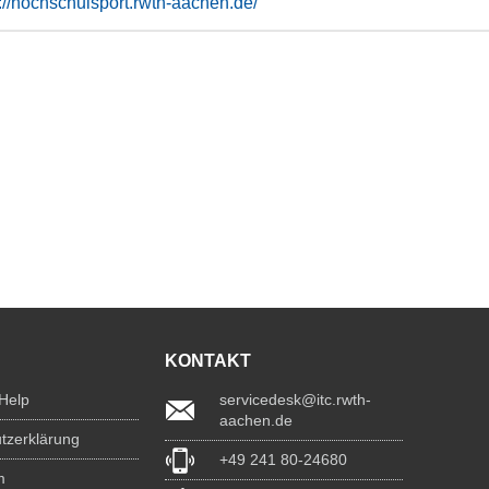
s://hochschulsport.rwth-aachen.de/
KONTAKT
 Help
servicedesk@itc.rwth-
aachen.de
tzerklärung
+49 241 80-24680
m