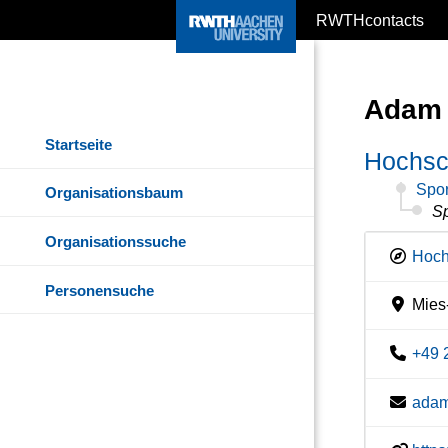
RWTHcontacts
Adam 
Startseite
Hochsc
Spor
Organisationsbaum
Sp
Organisationssuche
Hoch
Personensuche
Mies-
+49 
adam