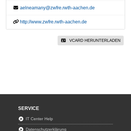
aelneamany@zwfre.rwth-aachen.de
http://www.zwfre.rwth-aachen.de
VCARD HERUNTERLADEN
SERVICE
IT Center Help
Datenschutzerklärung