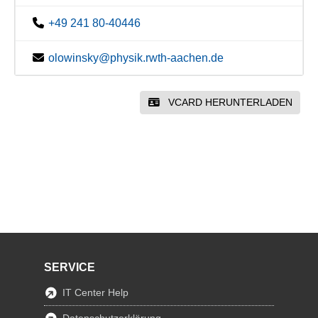
+49 241 80-40446
olowinsky@physik.rwth-aachen.de
VCARD HERUNTERLADEN
SERVICE
IT Center Help