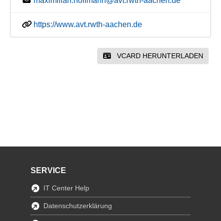
maximilian.hoffmann@avt.rwth-aachen.de
https://www.avt.rwth-aachen.de
VCARD HERUNTERLADEN
SERVICE
IT Center Help
Datenschutzerklärung