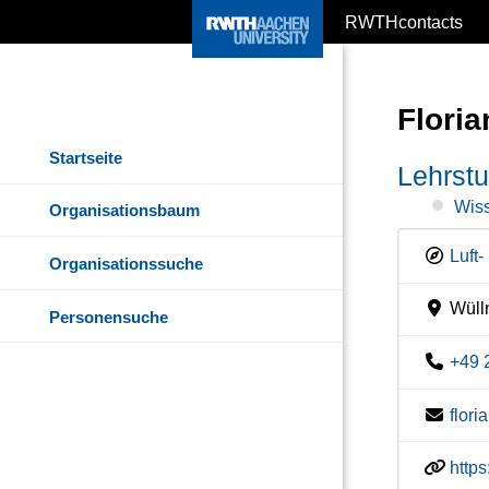
RWTHcontacts
Floria
Startseite
Lehrstu
Wiss
Organisationsbaum
Luft
Organisationssuche
Wülln
Personensuche
+49 
flor
http