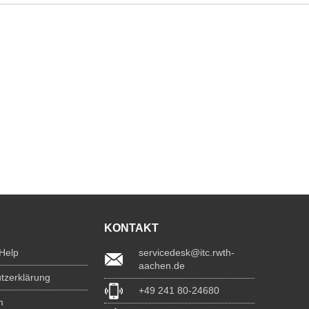
KONTAKT
 Help
servicedesk@itc.rwth-
aachen.de
tzerklärung
+49 241 80-24680
m