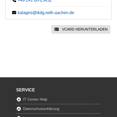
+49 241 80-25452
kalagris@ikdg.rwth-aachen.de
VCARD HERUNTERLADEN
SERVICE
IT Center Help
Datenschutzerklärung