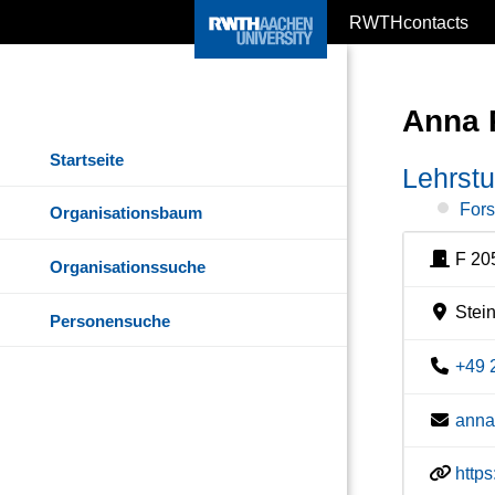
RWTHcontacts
Anna 
Startseite
Lehrstu
For
Organisationsbaum
F 20
Organisationssuche
Stein
Personensuche
+49 
anna
http