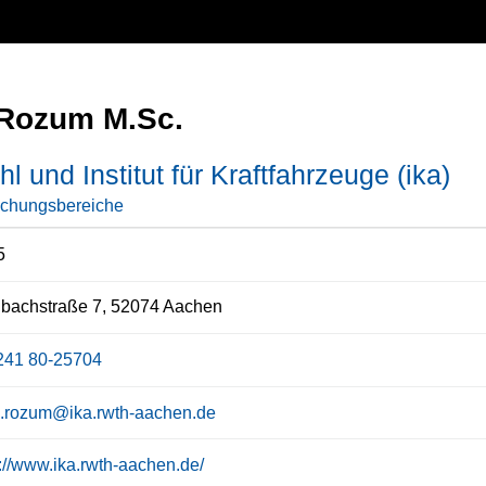
Rozum M.Sc.
hl und Institut für Kraftfahrzeuge (ika)
schungsbereiche
5
bachstraße 7, 52074 Aachen
241 80-25704
.rozum@ika.rwth-aachen.de
s://www.ika.rwth-aachen.de/