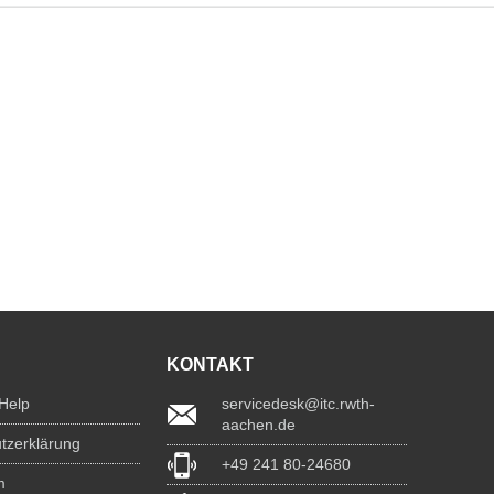
KONTAKT
 Help
servicedesk@itc.rwth-
aachen.de
tzerklärung
+49 241 80-24680
m