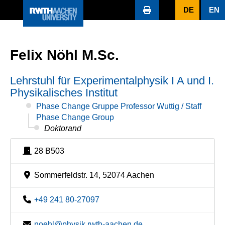
DE
EN
Felix Nöhl M.Sc.
Lehrstuhl für Experimentalphysik I A und I.
Physikalisches Institut
Phase Change Gruppe Professor Wuttig / Staff
Phase Change Group
Doktorand
28 B503
Sommerfeldstr. 14, 52074 Aachen
+49 241 80-27097
noehl@physik.rwth-aachen.de