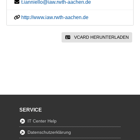
t.ianniello@iaw.rwth-aachen.de
http://www.iaw.rwth-aachen.de
VCARD HERUNTERLADEN
SERVICE
IT Center Help
Datenschutzerklärung