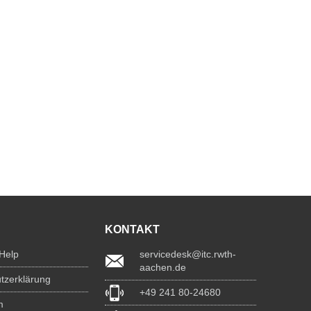
KONTAKT
 Help
servicedesk@itc.rwth-
aachen.de
tzerklärung
+49 241 80-24680
m