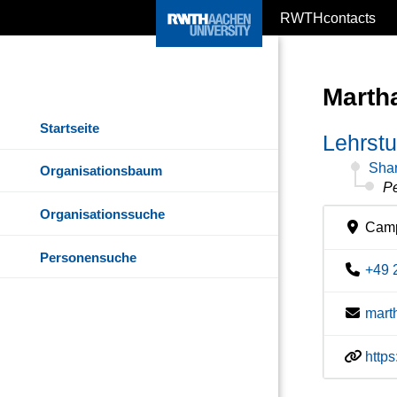
RWTHcontacts
Marth
Startseite
Lehrstu
Shar
Organisationsbaum
Pe
Organisationssuche
Camp
Personensuche
+49 
mart
http