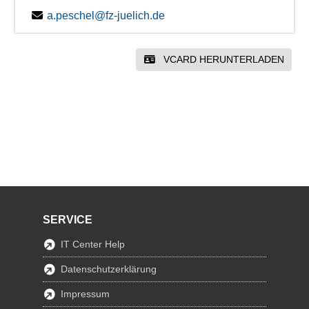
a.peschel@fz-juelich.de
VCARD HERUNTERLADEN
SERVICE
IT Center Help
Datenschutzerklärung
Impressum