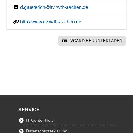
d.grueterich@itv.rwth-aachen.de
http://www.itv.rwth-aachen.de
VCARD HERUNTERLADEN
SERVICE
IT Center Help
Datenschutzerklärung