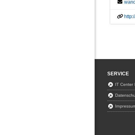
wand
http
SERVICE
IT Center
Datenschu
Impressu