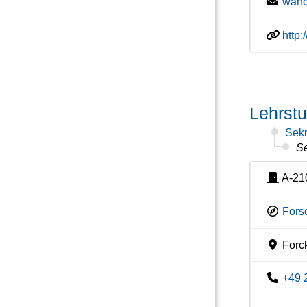
wand
http
Lehrstu
Sekr
Se
A-21
Fors
Forc
+49 