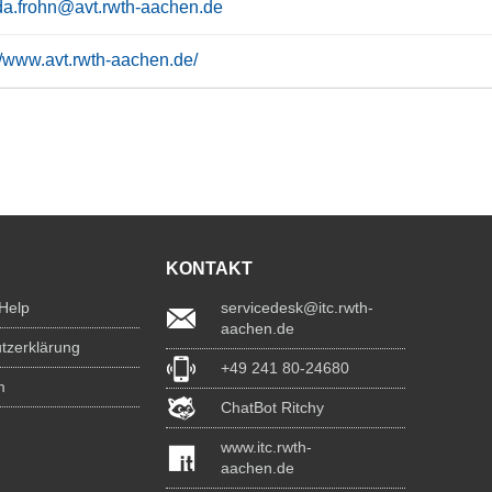
a.frohn@avt.rwth-aachen.de
://www.avt.rwth-aachen.de/
KONTAKT
 Help
servicedesk@itc.rwth-
aachen.de
tzerklärung
+49 241 80-24680
m
ChatBot Ritchy
www.itc.rwth-
aachen.de