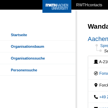
RWTHcontacts
Wanda
Startseite
Aachen
Spre
Organisationsbaum
Se
Organisationssuche
A-21
Personensuche
Fors
Forc
+49 