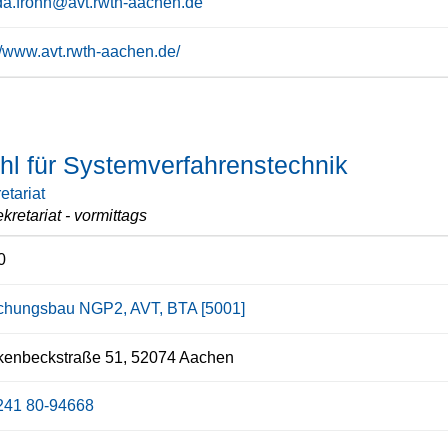
a.frohn@avt.rwth-aachen.de
://www.avt.rwth-aachen.de/
hl für Systemverfahrenstechnik
etariat
kretariat - vormittags
0
chungsbau NGP2, AVT, BTA [5001]
kenbeckstraße 51, 52074 Aachen
241 80-94668