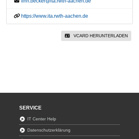
finn.becker@ita.rwth-aachen.de
https://www.ita.rwth-aachen.de
VCARD HERUNTERLADEN
SERVICE
IT Center Help
Datenschutzerklärung