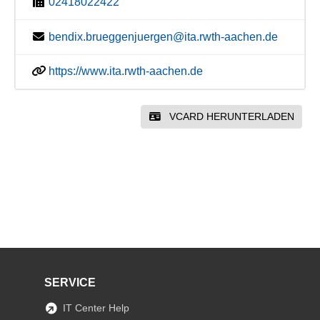
02418022422
bendix.brueggenjuergen@ita.rwth-aachen.de
https://www.ita.rwth-aachen.de
VCARD HERUNTERLADEN
SERVICE
IT Center Help