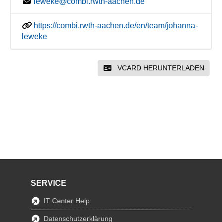
leweke@combi.rwth-aachen.de
https://combi.rwth-aachen.de/en/team/johanna-
leweke
VCARD HERUNTERLADEN
SERVICE
IT Center Help
Datenschutzerklärung