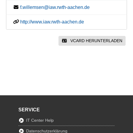
f.willemsen@iaw.rwth-aachen.de
http://www.iaw.rwth-aachen.de
VCARD HERUNTERLADEN
SERVICE
IT Center Help
Datenschutzerklärung