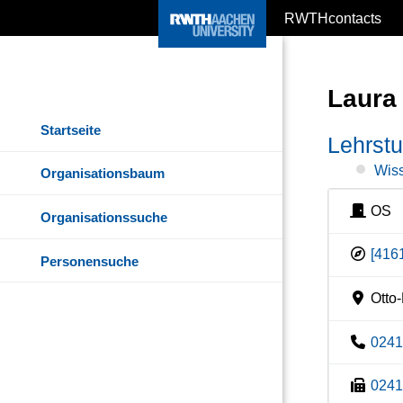
RWTHcontacts
Laura
Startseite
Lehrstu
Wiss
Organisationsbaum
OS
Organisationssuche
[416
Personensuche
Otto-
024
024