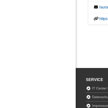
laur
http
SERVICE
IT Center
Datenschu
Impressu