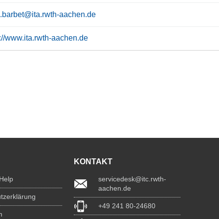
a.barbet@ita.rwth-aachen.de
s://www.ita.rwth-aachen.de
KONTAKT
 Help
servicedesk@itc.rwth-
aachen.de
tzerklärung
+49 241 80-24680
m