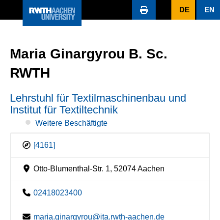
DE
EN
Maria Ginargyrou B. Sc.
RWTH
Lehrstuhl für Textilmaschinenbau und
Institut für Textiltechnik
Weitere Beschäftigte
[4161]
Otto-Blumenthal-Str. 1, 52074 Aachen
02418023400
maria.ginargyrou@ita.rwth-aachen.de