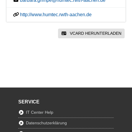
barbara.grimpe@humtec.rwth-aachen.de
http://www.humtec.rwth-aachen.de
VCARD HERUNTERLADEN
SERVICE
IT Center Help
Datenschutzerklärung