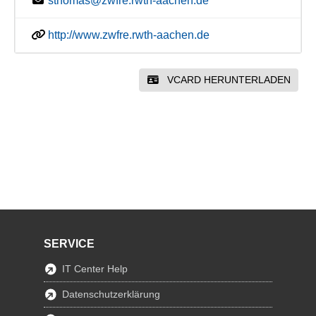
sthomas@zwfre.rwth-aachen.de
http://www.zwfre.rwth-aachen.de
VCARD HERUNTERLADEN
SERVICE
IT Center Help
Datenschutzerklärung