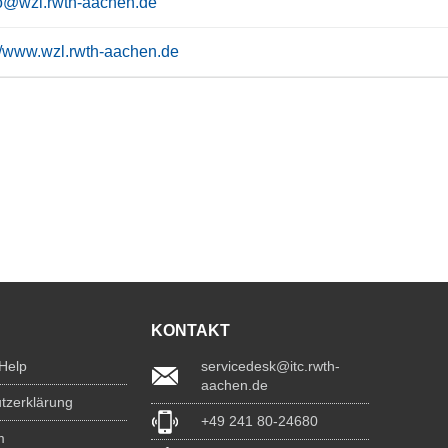
to@wzl.rwth-aachen.de
://www.wzl.rwth-aachen.de
KONTAKT
 Help
servicedesk@itc.rwth-
aachen.de
tzerklärung
+49 241 80-24680
m