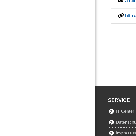
a.ot
http
SERVICE
IT Center
Datenschu
Impressu