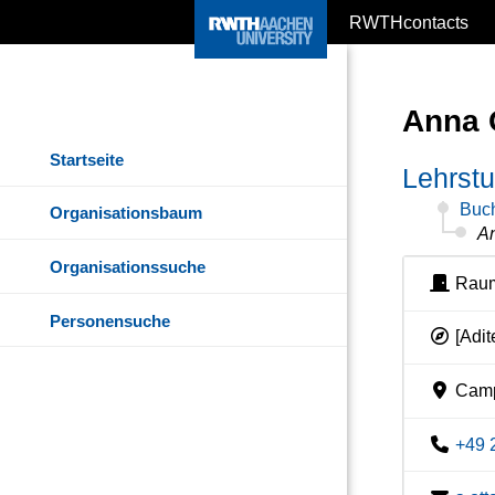
RWTHcontacts
Anna 
Startseite
Lehrstu
Buc
Organisationsbaum
An
Organisationssuche
Raum
Personensuche
[Adit
Camp
+49 