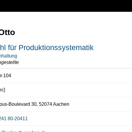
Otto
hl für Produktionssystematik
hhaltung
gestellte
 104
ec]
us-Boulevard 30, 52074 Aachen
241 80-20411