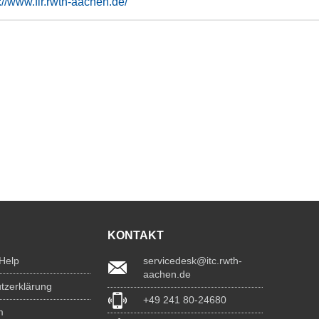
://www.fir.rwth-aachen.de/
KONTAKT
 Help
servicedesk@itc.rwth-
aachen.de
tzerklärung
+49 241 80-24680
m