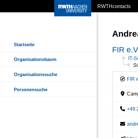
RWTHcontacts
Andre
Startseite
FIR e.
IT-S
Organisationsbaum
So
Organisationssuche
FIR 
Personensuche
Camp
+49 
andr