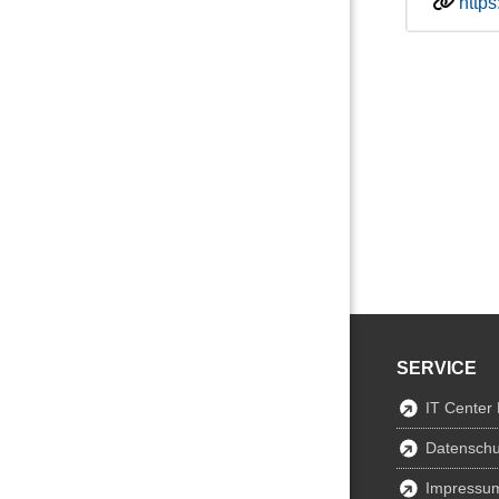
https
SERVICE
IT Center
Datenschu
Impressu