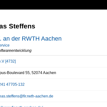
as Steffens
V. an der RWTH Aachen
ervice
ftwareentwicklung
e.V [4732]
us-Boulevard 55, 52074 Aachen
241 47705-132
eas.steffens@fir.rwth-aachen.de