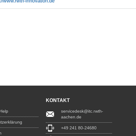
s://www.rwth-innovation.de
KONTAKT
 Help
servicedesk@itc.rwth-
aachen.de
tzerklärung
+49 241 80-24680
m