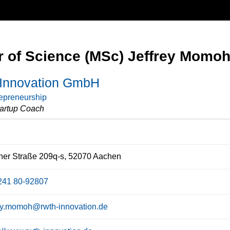
r of Science (MSc) Jeffrey Momo
nnovation GmbH
epreneurship
artup Coach
her Straße 209q-s, 52070 Aachen
241 80-92807
rey.momoh@rwth-innovation.de