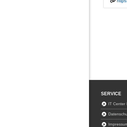
http
SERVICE
IT Center
Datenschu
Impressu