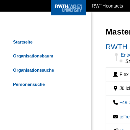
RWTHcontacts
Maste
Startseite
RWTH I
Entr
Organisationsbaum
St
Organisationssuche
Flex
Personensuche
Jülic
+49 
jeff