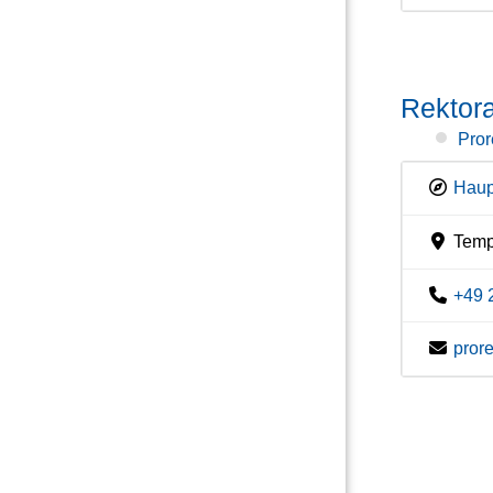
Rektora
Pror
Haup
Temp
+49 
pror