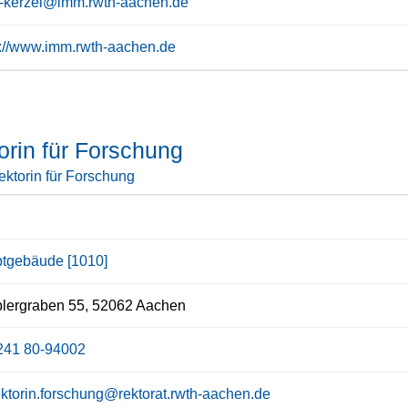
e-kerzel@imm.rwth-aachen.de
s://www.imm.rwth-aachen.de
orin für Forschung
ektorin für Forschung
tgebäude [1010]
lergraben 55, 52062 Aachen
241 80-94002
ektorin.forschung@rektorat.rwth-aachen.de