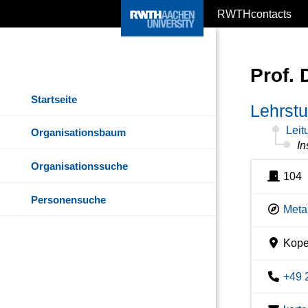
RWTHcontacts
Prof. 
Startseite
Lehrstu
Leit
Organisationsbaum
In
Organisationssuche
104
Personensuche
Meta
Kope
+49 