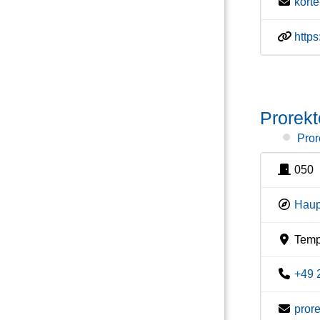
kort
http
Prorekt
Pror
050
Haup
Temp
+49 
pror