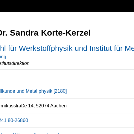
Dr. Sandra Korte-Kerzel
hl für Werkstoffphysik und Institut für 
ung
stitutsdirektion
llkunde und Metallphysik [2180]
rnikusstraße 14, 52074 Aachen
241 80-26860