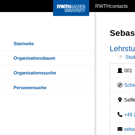
RWTHcontacts
Sebas
Startseite
Lehrstu
Stud
Organisationsbaum
001
Organisationssuche
Schi
Personensuche
Seffe
+49 
seba