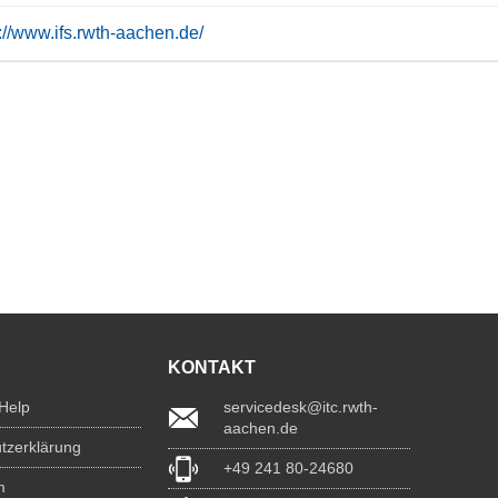
://www.ifs.rwth-aachen.de/
KONTAKT
 Help
servicedesk@itc.rwth-
aachen.de
tzerklärung
+49 241 80-24680
m