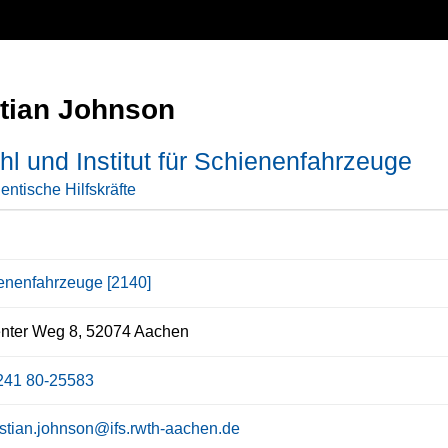
tian Johnson
hl und Institut für Schienenfahrzeuge
entische Hilfskräfte
enenfahrzeuge [2140]
nter Weg 8, 52074 Aachen
241 80-25583
stian.johnson@ifs.rwth-aachen.de