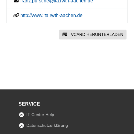
franz.pursche@ita.rwth-aachen.de
http://www.ita.rwth-aachen.de
VCARD HERUNTERLADEN
SERVICE
IT Center Help
Datenschutzerklärung