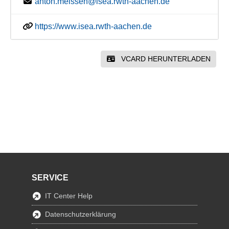
anton.meissen@isea.rwth-aachen.de
https://www.isea.rwth-aachen.de
VCARD HERUNTERLADEN
SERVICE
IT Center Help
Datenschutzerklärung