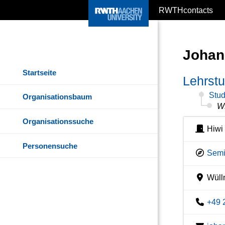
RWTHcontacts
Johan
Startseite
Lehrstu
Stud
Organisationsbaum
W
Organisationssuche
Hiwi
Personensuche
Semi
Wülln
+49 