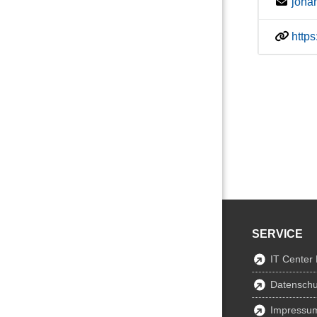
joha
https
SERVICE
IT Center
Datenschu
Impressu