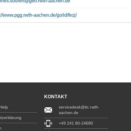
nnes.souren@geo.rwth-aachen.de
://www.pgg.rwth-aachen.de/go/id/fezj/
KONTAKT
 Help
servicedesk@itc.rwth-
aachen.de
tzerklärung
+49 241 80-24680
m