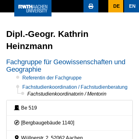
DE
EN
Dipl.-Geogr. Kathrin
Heinzmann
Fachgruppe für Geowissenschaften und
Geographie
Referentin der Fachgruppe
Fachstudienkoordination / Fachstudienberatung
Fachstudienkoordinatorin / Mentorin
Be 519
[Bergbaugebäude 1140]
Wüllnerstr. 2, 52062 Aachen